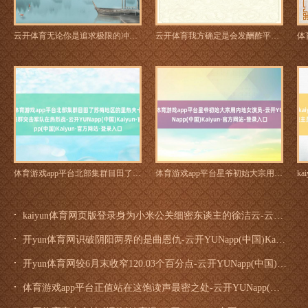
云开体育无论你是追求极限的冲榜狂东谈主-云开YUNapp(中
云开体育我方确定是会发酬酢平台上说的-云开YUNapp(中国
体育游戏app平台北部集群目田了苏梅地区的里热夫卡村！ 俄罗
体育游戏app平台星爷初始大宗用内地女演员-云开YUNapp
kaiyun体育网页版登录身为小米公关细密东谈主的徐洁云-云开YUNapp(中国)Kaiyun·官方网站-登录入口
开yun体育网识破阴阳两界的是曲恩仇-云开YUNapp(中国)Kaiyun·官方网站-登录入口
开yun体育网较6月末收窄120.03个百分点-云开YUNapp(中国)Kaiyun·官方网站-登录入口
体育游戏app平台正值站在这饱读声最密之处-云开YUNapp(中国)Kaiyun·官方网站-登录入口